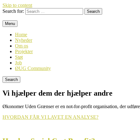
Skip to content
Search for:
Menu
Økonomer Uden Grænser
Vi hjælper dem der hjælper andre
Home
Nyheder
Om os
Projekter
Støt
Job
ØUG Community
Search
Vi hjælper dem der hjælper andre
Økonomer Uden Grænser er en not-for-profit organisation, der udfører
HVORDAN FÅR VI LAVET EN ANALYSE?