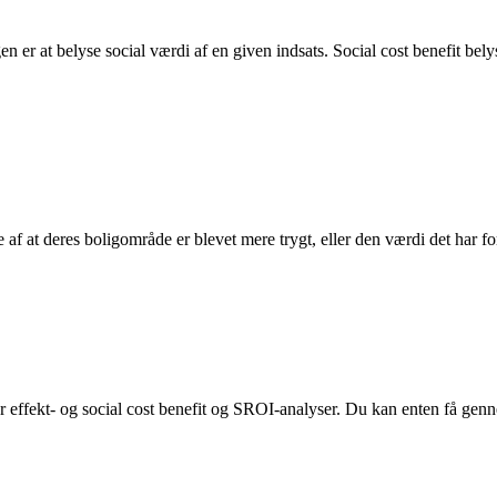
 er at belyse social værdi af en given indsats. Social cost benefit bel
 at deres boligområde er blevet mere trygt, eller den værdi det har for
ffekt- og social cost benefit og SROI-analyser. Du kan enten få gennemf